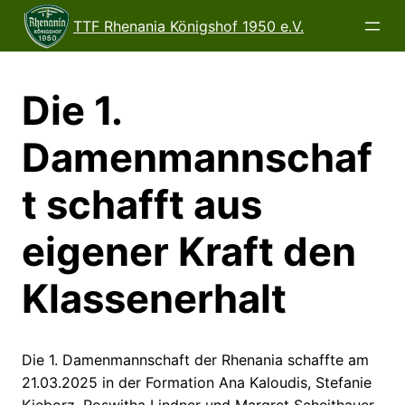
Direkt
TTF Rhenania Königshof 1950 e.V.
zum
Inhalt
wechseln
Die 1.
Damenmannschaf
t schafft aus
eigener Kraft den
Klassenerhalt
Die 1. Damenmannschaft der Rhenania schaffte am
21.03.2025 in der Formation Ana Kaloudis, Stefanie
Kieborz, Roswitha Lindner und Margret Scheithauer