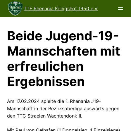
Direkt
TTF Rhenania Königshof 1950 e.V.
zum
Inhalt
wechseln
Beide Jugend-19-
Mannschaften mit
erfreulichen
Ergebnissen
Am 17.02.2024 spielte die 1. Rhenania J19-
Mannschaft in der Bezirksoberliga auswärts gegen
den TTC Straelen Wachtendonk II.
Mit Paul von Oelhafen (1 Doppelsieg, 1 Einzelsiege),