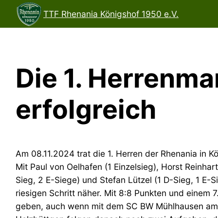
Direkt
TTF Rhenania Königshof 1950 e.V.
zum
Inhalt
wechseln
Die 1. Herrenma
erfolgreich
Am 08.11.2024 trat die 1. Herren der Rhenania in 
Mit Paul von Oelhafen (1 Einzelsieg), Horst Reinhar
Sieg, 2 E-Siege) und Stefan Lützel (1 D-Sieg, 1 E-
riesigen Schritt näher. Mit 8:8 Punkten und einem 7
geben, auch wenn mit dem SC BW Mühlhausen am 16