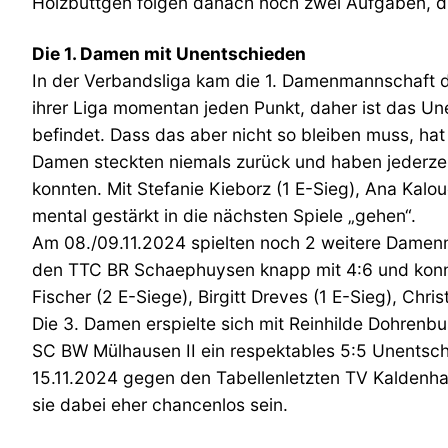
Holzbüttgen folgen danach noch zwei Aufgaben, di
Die 1. Damen mit Unentschieden
In der Verbandsliga kam die 1. Damenmannschaft 
ihrer Liga momentan jeden Punkt, daher ist das Un
befindet. Dass das aber nicht so bleiben muss, ha
Damen steckten niemals zurück und haben jederzeit 
konnten. Mit Stefanie Kieborz (1 E-Sieg), Ana Kalo
mental gestärkt in die nächsten Spiele „gehen“.
Am 08./09.11.2024 spielten noch 2 weitere Damenma
den TTC BR Schaephuysen knapp mit 4:6 und konnte
Fischer (2 E-Siege), Birgitt Dreves (1 E-Sieg), Chri
Die 3. Damen erspielte sich mit Reinhilde Dohrenb
SC BW Mülhausen II ein respektables 5:5 Unentschie
15.11.2024 gegen den Tabellenletzten TV Kaldenhau
sie dabei eher chancenlos sein.