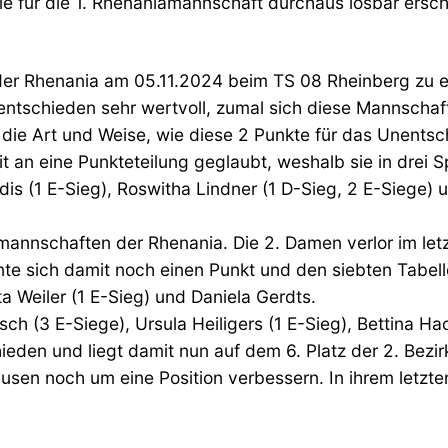
e für die 1. Rhenaniamannschaft durchaus lösbar ersch
der Rhenania am 05.11.2024 beim TS 08 Rheinberg zu 
entschieden sehr wertvoll, zumal sich diese Mannscha
t die Art und Weise, wie diese 2 Punkte für das Unents
an eine Punkteteilung geglaubt, weshalb sie in drei Sp
udis (1 E-Sieg), Roswitha Lindner (1 D-Sieg, 2 E-Siege)
nnschaften der Rhenania. Die 2. Damen verlor im letz
 sich damit noch einen Punkt und den siebten Tabellen
sta Weiler (1 E-Sieg) und Daniela Gerdts.
usch (3 E-Siege), Ursula Heiligers (1 E-Sieg), Bettina
den und liegt damit nun auf dem 6. Platz der 2. Bezirk
sen noch um eine Position verbessern. In ihrem letzte