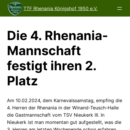
Direkt
TTF Rhenania Königshof 1950 e.V.
zum
Inhalt
wechseln
Die 4. Rhenania-
Mannschaft
festigt ihren 2.
Platz
Am 10.02.2024, dem Karnevalssamstag, empfing die
4. Herren der Rhenania in der Winand-Teusch-Halle
die Gastmannschaft vom TSV Nieukerk III. In
Nieukerk ist man momentan gut aufgestellt, was die
3. Herren am letzten Wochenende schon erfahren