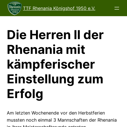
Direkt
TTF Rhenania Königshof 1950 e.V.
zum
Inhalt
wechseln
Die Herren II der
Rhenania mit
kämpferischer
Einstellung zum
Erfolg
Am letzten Wochenende vor den Herbstferien
mussten noch einmal 3 Mannschaften der Rhenania
in ihrer Meisterschaftsrunde antreten.