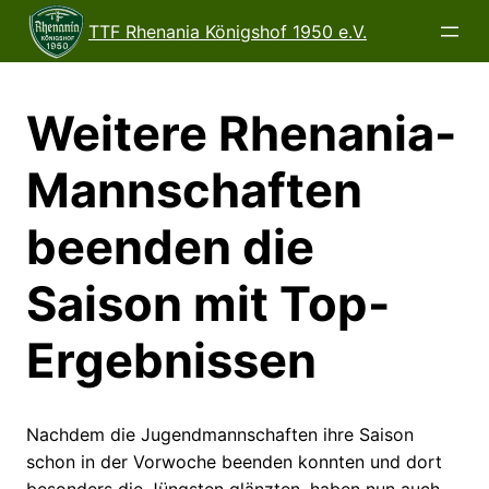
Direkt
TTF Rhenania Königshof 1950 e.V.
zum
Inhalt
wechseln
Weitere Rhenania-
Mannschaften
beenden die
Saison mit Top-
Ergebnissen
Nachdem die Jugendmannschaften ihre Saison
schon in der Vorwoche beenden konnten und dort
besonders die Jüngsten glänzten, haben nun auch